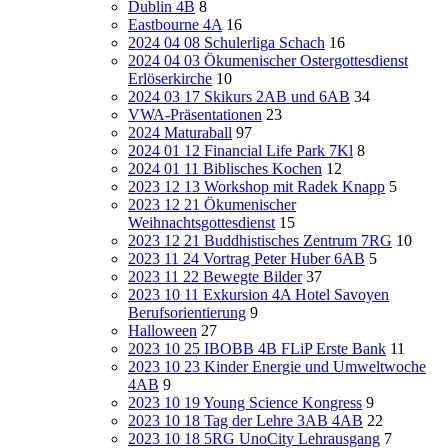
Dublin 4B
8
Eastbourne 4A
16
2024 04 08 Schulerliga Schach
16
2024 04 03 Ökumenischer Ostergottesdienst
Erlöserkirche
10
2024 03 17 Skikurs 2AB und 6AB
34
VWA-Präsentationen
23
2024 Maturaball
97
2024 01 12 Financial Life Park 7Kl
8
2024 01 11 Biblisches Kochen
12
2023 12 13 Workshop mit Radek Knapp
5
2023 12 21 Ökumenischer
Weihnachtsgottesdienst
15
2023 12 21 Buddhistisches Zentrum 7RG
10
2023 11 24 Vortrag Peter Huber 6AB
5
2023 11 22 Bewegte Bilder
37
2023 10 11 Exkursion 4A Hotel Savoyen
Berufsorientierung
9
Halloween
27
2023 10 25 IBOBB 4B FLiP Erste Bank
11
2023 10 23 Kinder Energie und Umweltwoche
4AB
9
2023 10 19 Young Science Kongress
9
2023 10 18 Tag der Lehre 3AB 4AB
22
2023 10 18 5RG UnoCity Lehrausgang
7