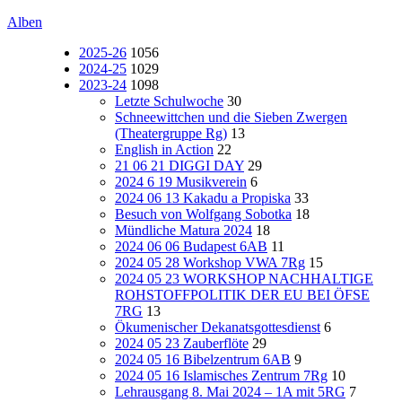
Alben
2025-26
1056
2024-25
1029
2023-24
1098
Letzte Schulwoche
30
Schneewittchen und die Sieben Zwergen
(Theatergruppe Rg)
13
English in Action
22
21 06 21 DIGGI DAY
29
2024 6 19 Musikverein
6
2024 06 13 Kakadu a Propiska
33
Besuch von Wolfgang Sobotka
18
Mündliche Matura 2024
18
2024 06 06 Budapest 6AB
11
2024 05 28 Workshop VWA 7Rg
15
2024 05 23 WORKSHOP NACHHALTIGE
ROHSTOFFPOLITIK DER EU BEI ÖFSE
7RG
13
Ökumenischer Dekanatsgottesdienst
6
2024 05 23 Zauberflöte
29
2024 05 16 Bibelzentrum 6AB
9
2024 05 16 Islamisches Zentrum 7Rg
10
Lehrausgang 8. Mai 2024 – 1A mit 5RG
7