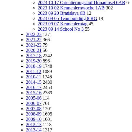
2023 10 17 Orientierungslauf Donauinsel 6AB
6
2023 10 02 Kennenlernwoche 1AB
302
2023 09 20 Bratislava 6B
12
2023 09 05 Teambuilding 8 RG
19
2023 09 07 Kennenlerntag
45
2023 09 14 School No 3
55
2022-23
1371
2021-22
366
2021-22
79
2020-21
56
2017-18
2242
2019-20
896
2018-19
1748
2011-12
1089
2010-11
1746
2014-15
2430
2016-17
2453
2015-16
2389
2005-06
114
2006-07
761
2007-08
1201
2008-09
1605
2009-10
1601
2012-13
1118
2013-14
1317