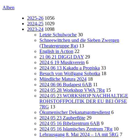
Alben
2025-26
1056
2024-25
1029
2023-24
1098
Letzte Schulwoche
30
Schneewittchen und die Sieben Zwergen
(Theatergruppe Rg)
13
English in Action
22
21 06 21 DIGGI DAY
29
2024 6 19 Musikverein
6
2024 06 13 Kakadu a Propiska
33
Besuch von Wolfgang Sobotka
18
Mündliche Matura 2024
18
2024 06 06 Budapest 6AB
11
2024 05 28 Workshop VWA 7Rg
15
2024 05 23 WORKSHOP NACHHALTIGE
ROHSTOFFPOLITIK DER EU BEI ÖFSE
7RG
13
Ökumenischer Dekanatsgottesdienst
6
2024 05 23 Zauberflöte
29
2024 05 16 Bibelzentrum 6AB
9
2024 05 16 Islamisches Zentrum 7Rg
10
Lehrausgang 8. Mai 2024 – 1A mit 5RG
7