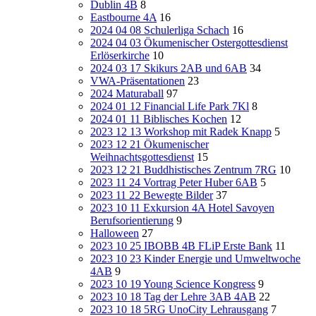
Dublin 4B
8
Eastbourne 4A
16
2024 04 08 Schulerliga Schach
16
2024 04 03 Ökumenischer Ostergottesdienst
Erlöserkirche
10
2024 03 17 Skikurs 2AB und 6AB
34
VWA-Präsentationen
23
2024 Maturaball
97
2024 01 12 Financial Life Park 7Kl
8
2024 01 11 Biblisches Kochen
12
2023 12 13 Workshop mit Radek Knapp
5
2023 12 21 Ökumenischer
Weihnachtsgottesdienst
15
2023 12 21 Buddhistisches Zentrum 7RG
10
2023 11 24 Vortrag Peter Huber 6AB
5
2023 11 22 Bewegte Bilder
37
2023 10 11 Exkursion 4A Hotel Savoyen
Berufsorientierung
9
Halloween
27
2023 10 25 IBOBB 4B FLiP Erste Bank
11
2023 10 23 Kinder Energie und Umweltwoche
4AB
9
2023 10 19 Young Science Kongress
9
2023 10 18 Tag der Lehre 3AB 4AB
22
2023 10 18 5RG UnoCity Lehrausgang
7