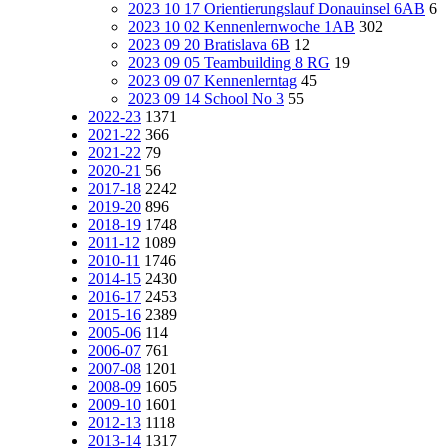
2023 10 17 Orientierungslauf Donauinsel 6AB
6
2023 10 02 Kennenlernwoche 1AB
302
2023 09 20 Bratislava 6B
12
2023 09 05 Teambuilding 8 RG
19
2023 09 07 Kennenlerntag
45
2023 09 14 School No 3
55
2022-23
1371
2021-22
366
2021-22
79
2020-21
56
2017-18
2242
2019-20
896
2018-19
1748
2011-12
1089
2010-11
1746
2014-15
2430
2016-17
2453
2015-16
2389
2005-06
114
2006-07
761
2007-08
1201
2008-09
1605
2009-10
1601
2012-13
1118
2013-14
1317