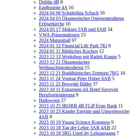
Dublin 4B
8
Eastbourne 4A
16
2024 04 08 Schulerliga Schach
16
2024 04 03 Ökumenischer Ostergottesdienst
Erlöserkirche
10
2024 03 17 Skikurs 2AB und 6AB
34
VWA-Präsentationen
23
2024 Maturaball
97
2024 01 12 Financial Life Park 7Kl
8
2024 01 11 Biblisches Kochen
12
2023 12 13 Workshop mit Radek Knapp
5
2023 12 21 Ökumenischer
Weihnachtsgottesdienst
15
2023 12 21 Buddhistisches Zentrum 7RG
10
2023 11 24 Vortrag Peter Huber 6AB
5
2023 11 22 Bewegte Bilder
37
2023 10 11 Exkursion 4A Hotel Savoyen
Berufsorientierung
9
Halloween
27
2023 10 25 IBOBB 4B FLiP Erste Bank
11
2023 10 23 Kinder Energie und Umweltwoche
4AB
9
2023 10 19 Young Science Kongress
9
2023 10 18 Tag der Lehre 3AB 4AB
22
2023 10 18 5RG UnoCity Lehrausgang
7