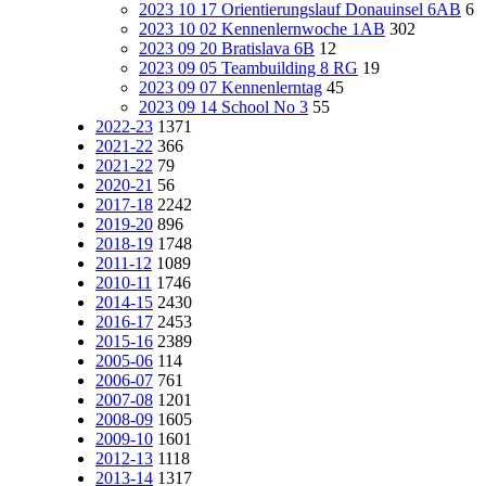
2023 10 17 Orientierungslauf Donauinsel 6AB
6
2023 10 02 Kennenlernwoche 1AB
302
2023 09 20 Bratislava 6B
12
2023 09 05 Teambuilding 8 RG
19
2023 09 07 Kennenlerntag
45
2023 09 14 School No 3
55
2022-23
1371
2021-22
366
2021-22
79
2020-21
56
2017-18
2242
2019-20
896
2018-19
1748
2011-12
1089
2010-11
1746
2014-15
2430
2016-17
2453
2015-16
2389
2005-06
114
2006-07
761
2007-08
1201
2008-09
1605
2009-10
1601
2012-13
1118
2013-14
1317