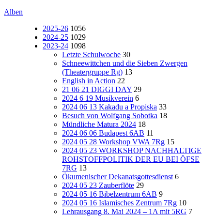
Alben
2025-26
1056
2024-25
1029
2023-24
1098
Letzte Schulwoche
30
Schneewittchen und die Sieben Zwergen
(Theatergruppe Rg)
13
English in Action
22
21 06 21 DIGGI DAY
29
2024 6 19 Musikverein
6
2024 06 13 Kakadu a Propiska
33
Besuch von Wolfgang Sobotka
18
Mündliche Matura 2024
18
2024 06 06 Budapest 6AB
11
2024 05 28 Workshop VWA 7Rg
15
2024 05 23 WORKSHOP NACHHALTIGE
ROHSTOFFPOLITIK DER EU BEI ÖFSE
7RG
13
Ökumenischer Dekanatsgottesdienst
6
2024 05 23 Zauberflöte
29
2024 05 16 Bibelzentrum 6AB
9
2024 05 16 Islamisches Zentrum 7Rg
10
Lehrausgang 8. Mai 2024 – 1A mit 5RG
7