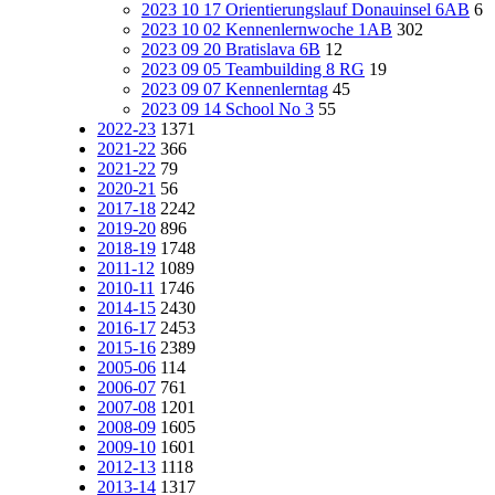
2023 10 17 Orientierungslauf Donauinsel 6AB
6
2023 10 02 Kennenlernwoche 1AB
302
2023 09 20 Bratislava 6B
12
2023 09 05 Teambuilding 8 RG
19
2023 09 07 Kennenlerntag
45
2023 09 14 School No 3
55
2022-23
1371
2021-22
366
2021-22
79
2020-21
56
2017-18
2242
2019-20
896
2018-19
1748
2011-12
1089
2010-11
1746
2014-15
2430
2016-17
2453
2015-16
2389
2005-06
114
2006-07
761
2007-08
1201
2008-09
1605
2009-10
1601
2012-13
1118
2013-14
1317