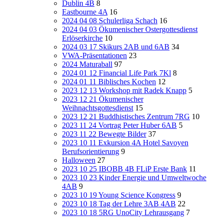
Dublin 4B
8
Eastbourne 4A
16
2024 04 08 Schulerliga Schach
16
2024 04 03 Ökumenischer Ostergottesdienst
Erlöserkirche
10
2024 03 17 Skikurs 2AB und 6AB
34
VWA-Präsentationen
23
2024 Maturaball
97
2024 01 12 Financial Life Park 7Kl
8
2024 01 11 Biblisches Kochen
12
2023 12 13 Workshop mit Radek Knapp
5
2023 12 21 Ökumenischer
Weihnachtsgottesdienst
15
2023 12 21 Buddhistisches Zentrum 7RG
10
2023 11 24 Vortrag Peter Huber 6AB
5
2023 11 22 Bewegte Bilder
37
2023 10 11 Exkursion 4A Hotel Savoyen
Berufsorientierung
9
Halloween
27
2023 10 25 IBOBB 4B FLiP Erste Bank
11
2023 10 23 Kinder Energie und Umweltwoche
4AB
9
2023 10 19 Young Science Kongress
9
2023 10 18 Tag der Lehre 3AB 4AB
22
2023 10 18 5RG UnoCity Lehrausgang
7