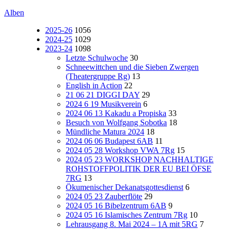
Alben
2025-26
1056
2024-25
1029
2023-24
1098
Letzte Schulwoche
30
Schneewittchen und die Sieben Zwergen
(Theatergruppe Rg)
13
English in Action
22
21 06 21 DIGGI DAY
29
2024 6 19 Musikverein
6
2024 06 13 Kakadu a Propiska
33
Besuch von Wolfgang Sobotka
18
Mündliche Matura 2024
18
2024 06 06 Budapest 6AB
11
2024 05 28 Workshop VWA 7Rg
15
2024 05 23 WORKSHOP NACHHALTIGE
ROHSTOFFPOLITIK DER EU BEI ÖFSE
7RG
13
Ökumenischer Dekanatsgottesdienst
6
2024 05 23 Zauberflöte
29
2024 05 16 Bibelzentrum 6AB
9
2024 05 16 Islamisches Zentrum 7Rg
10
Lehrausgang 8. Mai 2024 – 1A mit 5RG
7