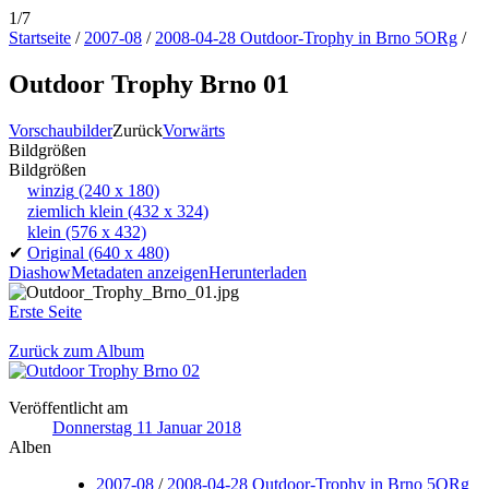
1/7
Startseite
/
2007-08
/
2008-04-28 Outdoor-Trophy in Brno 5ORg
/
Outdoor Trophy Brno 01
Vorschaubilder
Zurück
Vorwärts
Bildgrößen
Bildgrößen
winzig
(240 x 180)
ziemlich klein
(432 x 324)
klein
(576 x 432)
✔
Original
(640 x 480)
Diashow
Metadaten anzeigen
Herunterladen
Erste Seite
Zurück zum Album
Veröffentlicht am
Donnerstag 11 Januar 2018
Alben
2007-08
/
2008-04-28 Outdoor-Trophy in Brno 5ORg