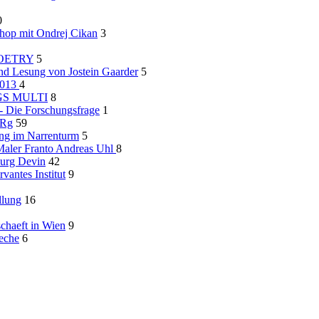
0
hop mit Ondrej Cikan
3
 POETRY
5
nd Lesung von Jostein Gaarder
5
2013
4
AGS MULTI
8
- Die Forschungsfrage
1
ORg
59
ng im Narrenturm
5
Maler Franto Andreas Uhl
8
urg Devin
42
antes Institut
9
llung
16
chaeft in Wien
9
eche
6