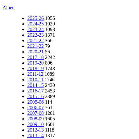
Alben
2025-26
1056
2024-25
1029
2023-24
1098
2022-23
1371
2021-22
366
2021-22
79
2020-21
56
2017-18
2242
2019-20
896
2018-19
1748
2011-12
1089
2010-11
1746
2014-15
2430
2016-17
2453
2015-16
2389
2005-06
114
2006-07
761
2007-08
1201
2008-09
1605
2009-10
1601
2012-13
1118
2013-14
1317