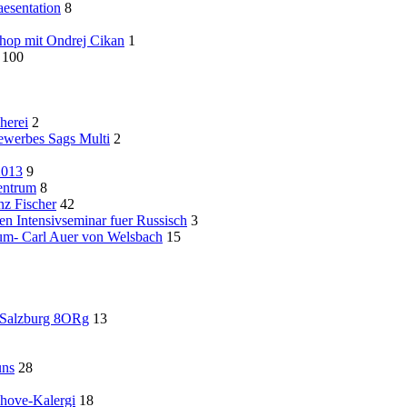
esentation
8
hop mit Ondrej Cikan
1
100
herei
2
ewerbes Sags Multi
2
2013
9
entrum
8
z Fischer
42
n Intensivseminar fuer Russisch
3
um- Carl Auer von Welsbach
15
d Salzburg 8ORg
13
uns
28
hove-Kalergi
18