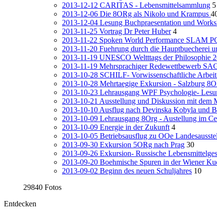
2013-12-12 CARITAS - Lebensmittelsammlung
5
2013-12-06 Die 8ORg als Nikolo und Krampus
4
2013-12-04 Lesung Buchpraesentation und Works
2013-11-25 Vortrag Dr Peter Huber
4
2013-11-22 Spoken World Performance SLAM
2013-11-20 Fuehrung durch die Hauptbuecherei u
2013-11-19 UNESCO Weltttags der Philosophie 
2013-11-19 Mehrsprachiger Redewettbewerb S
2013-10-28 SCHILF- Vorwissenschaftliche Arbeit
2013-10-28 Mehrtaegige Exkursion - Salzburg 8
2013-10-23 Lehrausgang WPF Psychologie- Lesu
2013-10-21 Ausstellung und Diskussion mit dem 
2013-10-10 Ausflug nach Devinska Kobyla und B
2013-10-09 Lehrausgang 8Org - Austellung im Cerv
2013-10-09 Energie in der Zukunft
4
2013-10-05 Betriebsausflug zu OOe Landesausste
2013-09-30 Exkursion 5ORg nach Prag
30
2013-09-26 Exkursion- Russische Lebensmittelges
2013-09-20 Boehmische Spuren in der Wiener Ku
2013-09-02 Beginn des neuen Schuljahres
10
29840 Fotos
Entdecken