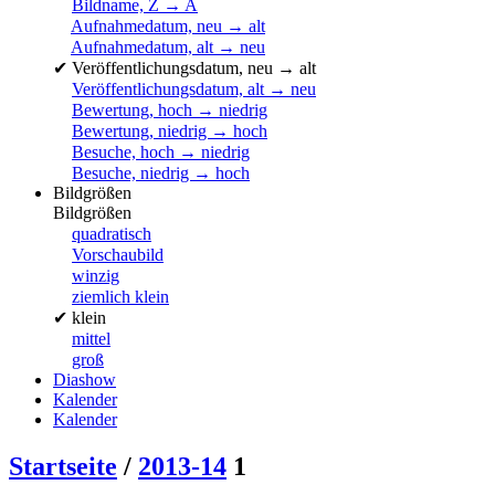
Bildname, Z → A
Aufnahmedatum, neu → alt
Aufnahmedatum, alt → neu
✔
Veröffentlichungsdatum, neu → alt
Veröffentlichungsdatum, alt → neu
Bewertung, hoch → niedrig
Bewertung, niedrig → hoch
Besuche, hoch → niedrig
Besuche, niedrig → hoch
Bildgrößen
Bildgrößen
quadratisch
Vorschaubild
winzig
ziemlich klein
✔
klein
mittel
groß
Diashow
Kalender
Kalender
Startseite
/
2013-14
1