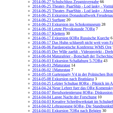
2014-06-27 Schulschluss Zeugnisvergabe
66
2014-06-25 Theater- PaarShip - Lod lasky - Vormi
2014-06-25 Theater- PaarShip - Lod lasky - Aben
2014-06-25 Exkursion Donaukraftwerk Freudena
2014-06-23 Surftage
20
2014-06-23 Exkursion ins Schokomuseum
28
2014-06-18 Letzte Physikstunde 7ORg
7
2014-06-17 Klettern
30
2014-06-17 Exkursion 6ORg Russische Kueche
6
2014-06-17 Das Huhn schluepft nicht weit vom Fa
2014-06-06 Paedagogische Konferenz WMS Org
2014-06-05 Der Wille zaehlt - Videoprojekt - Dreh
2014-06-04 Maturafeier - Botschaft der Tschechis
2014-06-03 Exkursion Schallaburg 5-7ORg
43
2014-06-03 2Maturatag
14
2014-06-02 1Maturatag
7
2014-05-18 Gartenparty V4 in der Polnischen Bot
2014-05-08 Exkursion nach Bratislava
3
2014-04-25 Lelzter Schultag 8ORg - Piknick im 
2014-04-24 Neue Lehrer fuer das ORg Komensky -
2014-04-07 Berufsorientierung 8ORg- Diskussion
2014-04-04 Lange Nacht der Forschung
10
2014-04-03 Kreative Schreibwerkstatt im Schulge
2014-04-02 Lehrausgang 6ORg- Die Standpunkt
2014-04-01 Exkursion 7ORg nach Belgien
30