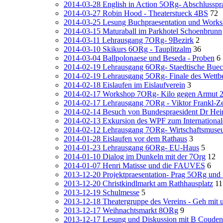
2014-03-28 English in Action 5ORg- Abschlusspra
2014-03-27 Robin Hood - Theaterstueck 4BS
72
2014-03-25 Lesung Buchpraesentation und Works
2014-03-15 Maturaball im Parkhotel Schoenbrunn
2014-03-11 Lehrausgang 7ORg- 9Bezirk
2
2014-03-10 Skikurs 6ORg - Tauplitzalm
36
2014-03-04 Ballpolonaese und Beseda - Proben
6
2014-02-19 Lehrausgang 6ORg- Staedtische Buec
2014-02-19 Lehrausgang 5ORg- Finale des Wettb
2014-02-18 Eislaufen im Eislaufverein
3
2014-02-17 Workshop 7ORg- Kilo gegen Armut 
2014-02-17 Lehrausgang 7ORg - Viktor Frankl-Z
2014-02-14 Besuch von Bundespraesident Dr Hein
2014-02-13 Exkursion des WPF zum Internationale
2014-02-12 Lehrausgang 7ORg- Wirtschaftsmuse
2014-01-28 Eislaufen vor dem Rathaus
3
2014-01-23 Lehrausgang 6ORg- EU-Haus
5
2014-01-10 Dialog im Dunkeln mit der 7Org
12
2014-01-07 Henri Matisse und die FAUVES
6
2013-12-20 Projektpraesentation- Prag 5ORg un
2013-12-20 Christkindlmarkt am Rathhausplatz
11
2013-12-19 Schulmesse
5
2013-12-18 Theatergruppe des Vereins - Geh mit 
2013-12-17 Weihnachtsmarkt 8ORg
9
2013-12-17 Lesung und Diskussion mit B Couden