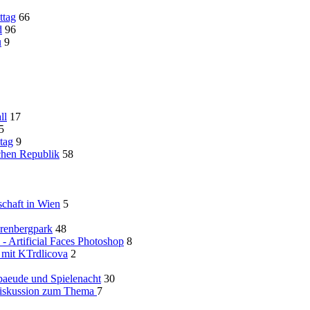
ttag
66
d
96
u
9
ll
17
5
tag
9
chen Republik
58
schaft in Wien
5
Arenbergpark
48
 Artificial Faces Photoshop
8
 mit KTrdlicova
2
baeude und Spielenacht
30
diskussion zum Thema
7