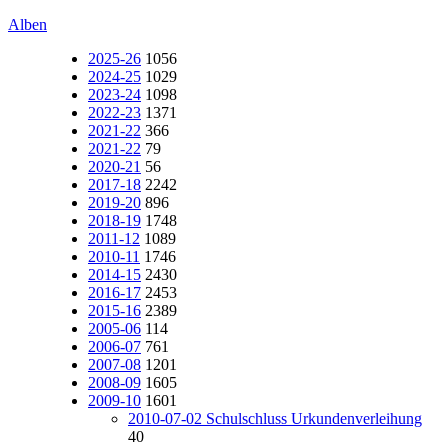
Alben
2025-26
1056
2024-25
1029
2023-24
1098
2022-23
1371
2021-22
366
2021-22
79
2020-21
56
2017-18
2242
2019-20
896
2018-19
1748
2011-12
1089
2010-11
1746
2014-15
2430
2016-17
2453
2015-16
2389
2005-06
114
2006-07
761
2007-08
1201
2008-09
1605
2009-10
1601
2010-07-02 Schulschluss Urkundenverleihung
40