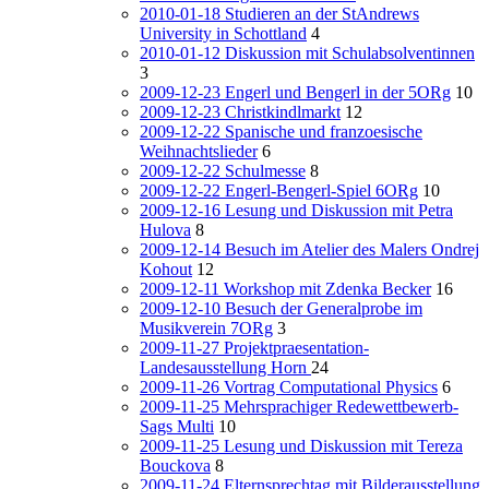
2010-01-18 Studieren an der StAndrews
University in Schottland
4
2010-01-12 Diskussion mit Schulabsolventinnen
3
2009-12-23 Engerl und Bengerl in der 5ORg
10
2009-12-23 Christkindlmarkt
12
2009-12-22 Spanische und franzoesische
Weihnachtslieder
6
2009-12-22 Schulmesse
8
2009-12-22 Engerl-Bengerl-Spiel 6ORg
10
2009-12-16 Lesung und Diskussion mit Petra
Hulova
8
2009-12-14 Besuch im Atelier des Malers Ondrej
Kohout
12
2009-12-11 Workshop mit Zdenka Becker
16
2009-12-10 Besuch der Generalprobe im
Musikverein 7ORg
3
2009-11-27 Projektpraesentation-
Landesausstellung Horn
24
2009-11-26 Vortrag Computational Physics
6
2009-11-25 Mehrsprachiger Redewettbewerb-
Sags Multi
10
2009-11-25 Lesung und Diskussion mit Tereza
Bouckova
8
2009-11-24 Elternsprechtag mit Bilderausstellung