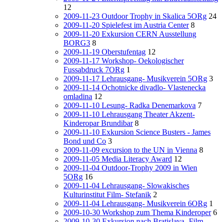
12
2009-11-23 Outdoor Trophy in Skalica 5ORg
24
2009-11-20 Spielefest im Austria Center
8
2009-11-20 Exkursion CERN Ausstellung
BORG3
8
2009-11-19 Oberstufentag
12
2009-11-17 Workshop- Oekologischer
Fussabdruck 7ORg
1
2009-11-17 Lehrausgang- Musikverein 5ORg
3
2009-11-14 Ochotnicke divadlo- Vlastenecka
omladina
12
2009-11-10 Lesung- Radka Denemarkova
7
2009-11-10 Lehrausgang Theater Akzent-
Kinderopar Brundibar
8
2009-11-10 Exkursion Science Busters - James
Bond und Co
3
2009-11-09 excursion to the UN in Vienna
8
2009-11-05 Media Literacy Award
12
2009-11-04 Outdoor-Trophy 2009 in Wien
5ORg
16
2009-11-04 Lehrausgang- Slowakisches
Kulturinstitut Film- Stefanik
2
2009-11-04 Lehrausgang- Musikverein 6ORg
1
2009-10-30 Workshop zum Thema Kinderoper
6
2009-10-30 Exkursion nach Bratislava- Film