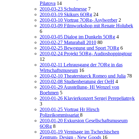
Pilatova
14
2010-03-23 Schulmesse
7
2010-03-19 Skikurs 6ORg
24
2010-03-10 Vortrag 7ORg- Asylwerber
2
2010-03-09 Filmworkshop mit Renate Holubek
6
2010-03-05 Dialog im Dunkeln 5ORg
4
2010-02-27 Maturaball 2010
80
2010-02-25 Bewegung und Sport 7ORg
6
2010-02-24 Projekt 5ORg- Audioshoppingtour
12
2010-02-11 Lehrausgang der 7ORg in das
Wirtschaftsmuseum
16
2010-02-10 Theaterstueck Romeo und Julia
78
2010-02-08 Studienberatung der OeH
4
2010-01-29 Ausstellung- Hl Wenzel von
Boehmen
5
2010-01-26 Klavierkonzert Sergej Perepeliatnyk
3
2010-01-25 Vortrag Hr Hirsch
Polizeikommissariat
8
2010-01-20 Exkursion Gesellschaftsmuseum
6ORg
8
2010-01-19 Vernisage im Tschechischen
Zentrum- Design - New Goods
16