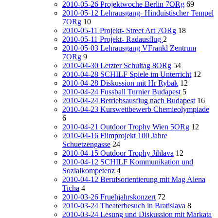
2010-05-26 Projektwoche Berlin 7ORg
69
2010-05-12 Lehrausgang- Hinduistischer Tempel
7ORg
10
2010-05-11 Projekt- Street Art 7ORg
18
2010-05-11 Projekt- Radausflug
2
2010-05-03 Lehrausgang VFrankl Zentrum
7ORg
9
2010-04-30 Letzter Schultag 8ORg
54
2010-04-28 SCHILF Spiele im Unterricht
12
2010-04-28 Diskussion mit Hr Rybak
12
2010-04-24 Fussball Turnier Budapest
5
2010-04-24 Betriebsausflug nach Budapest
16
2010-04-23 Kurswettbewerb Chemieolympiade
6
2010-04-21 Outdoor Trophy Wien 5ORg
12
2010-04-16 Filmprojekt 100 Jahre
Schuetzengasse
24
2010-04-15 Outdoor Trophy Jihlava
12
2010-04-12 SCHILF Kommunikation und
Sozialkompetenz
4
2010-04-12 Berufsorientierung mit Mag Alena
Ticha
4
2010-03-26 Fruehjahrskonzert
72
2010-03-24 Theaterbesuch in Bratislava
8
2010-03-24 Lesung und Diskussion mit Markata