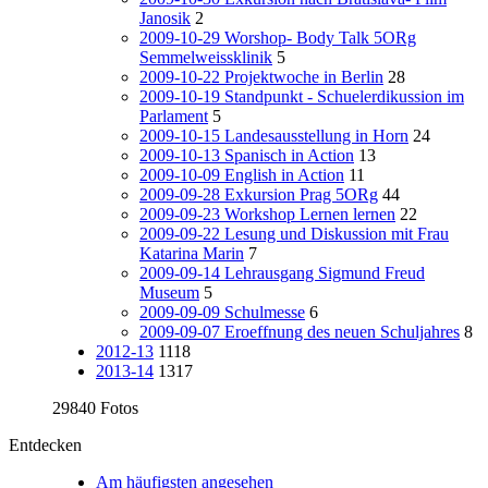
Janosik
2
2009-10-29 Worshop- Body Talk 5ORg
Semmelweissklinik
5
2009-10-22 Projektwoche in Berlin
28
2009-10-19 Standpunkt - Schuelerdikussion im
Parlament
5
2009-10-15 Landesausstellung in Horn
24
2009-10-13 Spanisch in Action
13
2009-10-09 English in Action
11
2009-09-28 Exkursion Prag 5ORg
44
2009-09-23 Workshop Lernen lernen
22
2009-09-22 Lesung und Diskussion mit Frau
Katarina Marin
7
2009-09-14 Lehrausgang Sigmund Freud
Museum
5
2009-09-09 Schulmesse
6
2009-09-07 Eroeffnung des neuen Schuljahres
8
2012-13
1118
2013-14
1317
29840 Fotos
Entdecken
Am häufigsten angesehen