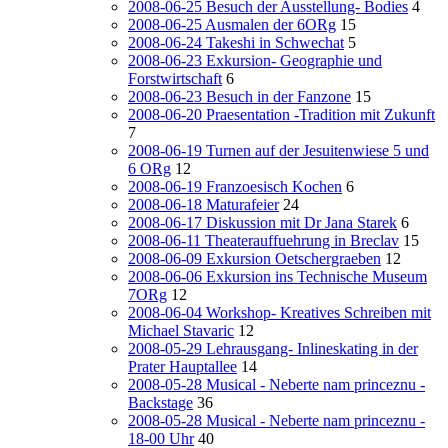
2008-06-25 Besuch der Ausstellung- Bodies
4
2008-06-25 Ausmalen der 6ORg
15
2008-06-24 Takeshi in Schwechat
5
2008-06-23 Exkursion- Geographie und
Forstwirtschaft
6
2008-06-23 Besuch in der Fanzone
15
2008-06-20 Praesentation -Tradition mit Zukunft
7
2008-06-19 Turnen auf der Jesuitenwiese 5 und
6 ORg
12
2008-06-19 Franzoesisch Kochen
6
2008-06-18 Maturafeier
24
2008-06-17 Diskussion mit Dr Jana Starek
6
2008-06-11 Theaterauffuehrung in Breclav
15
2008-06-09 Exkursion Oetschergraeben
12
2008-06-06 Exkursion ins Technische Museum
7ORg
12
2008-06-04 Workshop- Kreatives Schreiben mit
Michael Stavaric
12
2008-05-29 Lehrausgang- Inlineskating in der
Prater Hauptallee
14
2008-05-28 Musical - Neberte nam princeznu -
Backstage
36
2008-05-28 Musical - Neberte nam princeznu -
18-00 Uhr
40