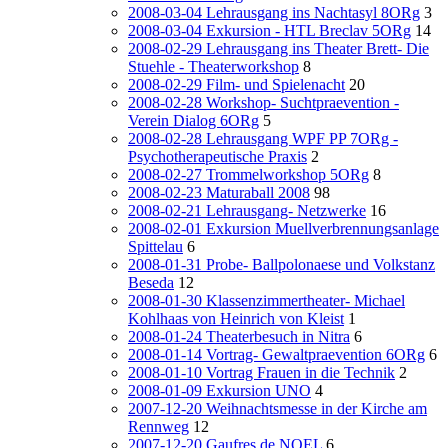
2008-03-04 Lehrausgang ins Nachtasyl 8ORg
3
2008-03-04 Exkursion - HTL Breclav 5ORg
14
2008-02-29 Lehrausgang ins Theater Brett- Die
Stuehle - Theaterworkshop
8
2008-02-29 Film- und Spielenacht
20
2008-02-28 Workshop- Suchtpraevention -
Verein Dialog 6ORg
5
2008-02-28 Lehrausgang WPF PP 7ORg -
Psychotherapeutische Praxis
2
2008-02-27 Trommelworkshop 5ORg
8
2008-02-23 Maturaball 2008
98
2008-02-21 Lehrausgang- Netzwerke
16
2008-02-01 Exkursion Muellverbrennungsanlage
Spittelau
6
2008-01-31 Probe- Ballpolonaese und Volkstanz
Beseda
12
2008-01-30 Klassenzimmertheater- Michael
Kohlhaas von Heinrich von Kleist
1
2008-01-24 Theaterbesuch in Nitra
6
2008-01-14 Vortrag- Gewaltpraevention 6ORg
6
2008-01-10 Vortrag Frauen in die Technik
2
2008-01-09 Exkursion UNO
4
2007-12-20 Weihnachtsmesse in der Kirche am
Rennweg
12
2007-12-20 Gaufres de NOEL
6