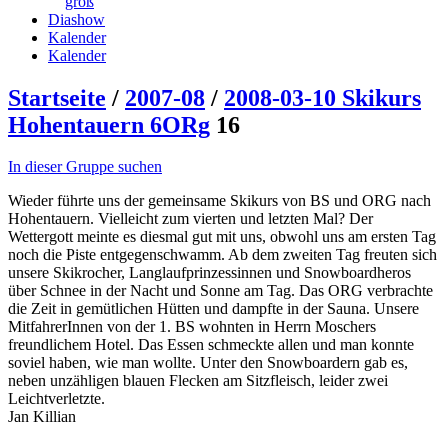
groß
Diashow
Kalender
Kalender
Startseite
/
2007-08
/
2008-03-10 Skikurs
Hohentauern 6ORg
16
In dieser Gruppe suchen
Wieder führte uns der gemeinsame Skikurs von BS und ORG nach
Hohentauern. Vielleicht zum vierten und letzten Mal? Der
Wettergott meinte es diesmal gut mit uns, obwohl uns am ersten Tag
noch die Piste entgegenschwamm. Ab dem zweiten Tag freuten sich
unsere Skikrocher, Langlaufprinzessinnen und Snowboardheros
über Schnee in der Nacht und Sonne am Tag. Das ORG verbrachte
die Zeit in gemütlichen Hütten und dampfte in der Sauna. Unsere
MitfahrerInnen von der 1. BS wohnten in Herrn Moschers
freundlichem Hotel. Das Essen schmeckte allen und man konnte
soviel haben, wie man wollte. Unter den Snowboardern gab es,
neben unzähligen blauen Flecken am Sitzfleisch, leider zwei
Leichtverletzte.
Jan Killian