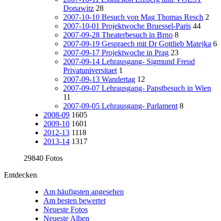
Donawitz
28
2007-10-10 Besuch von Mag Thomas Resch
2
2007-10-01 Projektwoche Bruessel-Paris
44
2007-09-28 Theaterbesuch in Brno
8
2007-09-19 Gespraech mit Dr Gottlieb Matejka
6
2007-09-17 Projektwoche in Prag
23
2007-09-14 Lehrausgang- Sigmund Freud
Privatuniversitaet
1
2007-09-13 Wandertag
12
2007-09-07 Lehrausgang- Papstbesuch in Wien
11
2007-09-05 Lehrausgang- Parlament
8
2008-09
1605
2009-10
1601
2012-13
1118
2013-14
1317
29840 Fotos
Entdecken
Am häufigsten angesehen
Am besten bewertet
Neueste Fotos
Neueste Alben