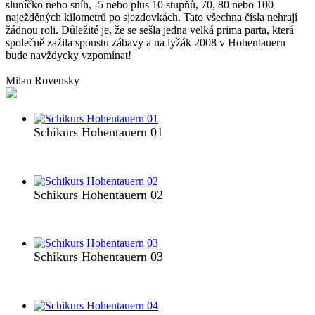
sluníčko nebo sníh, -5 nebo plus 10 stupňů, 70, 80 nebo 100
naježděných kilometrů po sjezdovkách. Tato všechna čísla nehrají
žádnou roli. Důležité je, že se sešla jedna velká prima parta, která
společně zažila spoustu zábavy a na lyžák 2008 v Hohentauern
bude navždycky vzpomínat!
Milan Rovensky
Schikurs Hohentauern 01
Schikurs Hohentauern 02
Schikurs Hohentauern 03