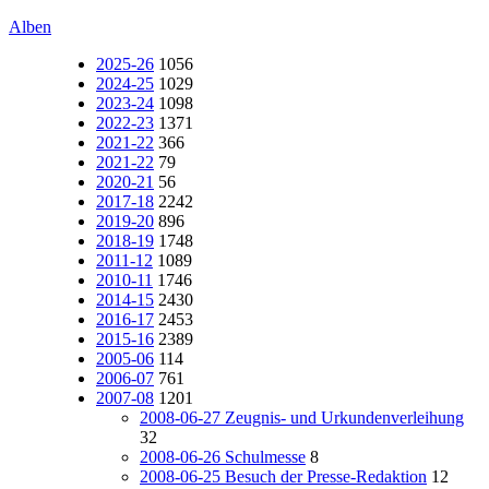
Alben
2025-26
1056
2024-25
1029
2023-24
1098
2022-23
1371
2021-22
366
2021-22
79
2020-21
56
2017-18
2242
2019-20
896
2018-19
1748
2011-12
1089
2010-11
1746
2014-15
2430
2016-17
2453
2015-16
2389
2005-06
114
2006-07
761
2007-08
1201
2008-06-27 Zeugnis- und Urkundenverleihung
32
2008-06-26 Schulmesse
8
2008-06-25 Besuch der Presse-Redaktion
12