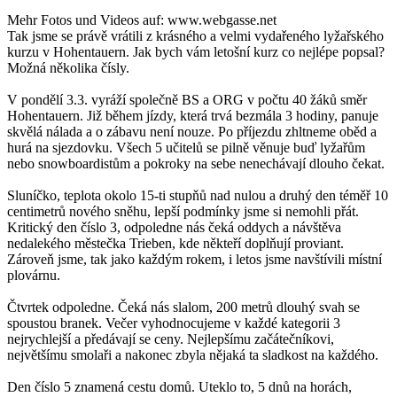
Mehr Fotos und Videos auf: www.webgasse.net
Tak jsme se právě vrátili z krásného a velmi vydařeného lyžařského
kurzu v Hohentauern. Jak bych vám letošní kurz co nejlépe popsal?
Možná několika čísly.
V pondělí 3.3. vyráží společně BS a ORG v počtu 40 žáků směr
Hohentauern. Již během jízdy, která trvá bezmála 3 hodiny, panuje
skvělá nálada a o zábavu není nouze. Po příjezdu zhltneme oběd a
hurá na sjezdovku. Všech 5 učitelů se pilně věnuje buď lyžařům
nebo snowboardistům a pokroky na sebe nenechávají dlouho čekat.
Sluníčko, teplota okolo 15-ti stupňů nad nulou a druhý den téměř 10
centimetrů nového sněhu, lepší podmínky jsme si nemohli přát.
Kritický den číslo 3, odpoledne nás čeká oddych a návštěva
nedalekého městečka Trieben, kde někteří doplňují proviant.
Zároveň jsme, tak jako každým rokem, i letos jsme navštívili místní
plovárnu.
Čtvrtek odpoledne. Čeká nás slalom, 200 metrů dlouhý svah se
spoustou branek. Večer vyhodnocujeme v každé kategorii 3
nejrychlejší a předávají se ceny. Nejlepšímu začátečníkovi,
největšímu smolaři a nakonec zbyla nějaká ta sladkost na každého.
Den číslo 5 znamená cestu domů. Uteklo to, 5 dnů na horách,