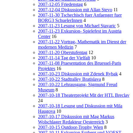
2007-12-05 Friedenstag
6
2007-12-04 Diskussion mit Allan Stevo
11
2007-11-30 Tschechisch fuer Anfaenger fuer
BORG3 SchuelerInnen
4
2007-11-23 Lesung von Michael Stavaric
5
2007-11-23 Exkursion- Spielefest im Austria
Center
16
2007-11-22 Vortrag- Mathematik im Dienst der
modernen Medizin
7
2007-11-20 Oberstufentag
12
2007-11-14 Tag der Vielfalt
10
2007-11-08 Praesentation des Bruessel-Paris
Projektes
16
2007-10-23 Diskussion mit Zdenek Rybak
4
2007-10-22 Stadtralley Bratislava
8
2007-10-22 Lehrausgang- Sigmund Freud
Museum
8
2007-10-18 Theaterprojekt Mit der HTL Breclav
24
2007-10-18 Lesung und Diskussion mit Mila
Haugova
10
2007-10-17 Diskussion mit Mag Markus
Wolschlager Redakteur Oesterreich
3
2007-10-15 Outdoor-Trophy Wien
8
2007-10-11 Exkursion Erzberg und VOEST