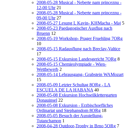
2008-05-28 Musical - Neberte nam princeznu -
12-00 Uhr
21
2008-05-28 Musical - Neberte nam princeznu -
09-00 Uhr
27
2008-05-27 Lesung L Kavin- KHMacha - Maj
5
2008-05-23 Paedagogischer Ausflug nach
Bruenn
12
2008-05-19 Workshop- Prager Fruehling 7ORg
10
2008-05-15 Radausflung nach Breclav-Valtice
17
2008-05-15 Exkursion Landesgericht 7ORg
8
2008-05-15 Chemieolympiade - Wien-
Wettbewerb
2
2008-05-14 Lehrausgang- Grabstein WAMozart
15
2008-05-09 Letzter Schultag 8ORg - LA
ESCUELA DE LA HABANA
40
2008-05-08 Exkursion Hochseilklettergarten
Donauinsel
22
2008-05-08 Exkursion - Erzbischoefliches
Ordinariat und Stephansdom 8ORg
18
2008-05-05 Besuch der Ausstellung-
Tutanchamon
1
2008-04-28 Outdoor-Trophy in Brno 5ORg
7