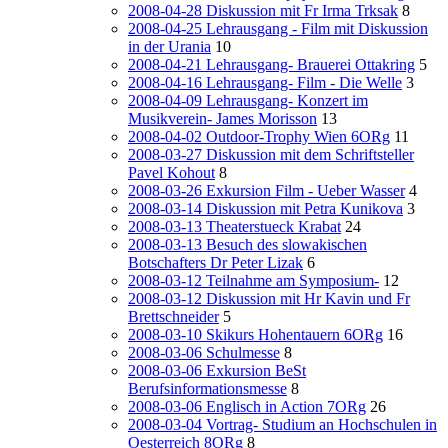
2008-04-28 Diskussion mit Fr Irma Trksak
8
2008-04-25 Lehrausgang - Film mit Diskussion
in der Urania
10
2008-04-21 Lehrausgang- Brauerei Ottakring
5
2008-04-16 Lehrausgang- Film - Die Welle
3
2008-04-09 Lehrausgang- Konzert im
Musikverein- James Morisson
13
2008-04-02 Outdoor-Trophy Wien 6ORg
11
2008-03-27 Diskussion mit dem Schriftsteller
Pavel Kohout
8
2008-03-26 Exkursion Film - Ueber Wasser
4
2008-03-14 Diskussion mit Petra Kunikova
3
2008-03-13 Theaterstueck Krabat
24
2008-03-13 Besuch des slowakischen
Botschafters Dr Peter Lizak
6
2008-03-12 Teilnahme am Symposium-
12
2008-03-12 Diskussion mit Hr Kavin und Fr
Brettschneider
5
2008-03-10 Skikurs Hohentauern 6ORg
16
2008-03-06 Schulmesse
8
2008-03-06 Exkursion BeSt
Berufsinformationsmesse
8
2008-03-06 Englisch in Action 7ORg
26
2008-03-04 Vortrag- Studium an Hochschulen in
Oesterreich 8ORg
8