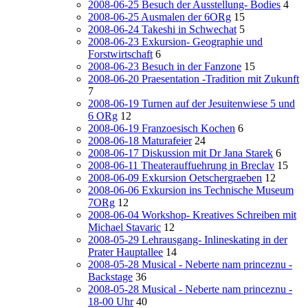
2008-06-25 Besuch der Ausstellung- Bodies
4
2008-06-25 Ausmalen der 6ORg
15
2008-06-24 Takeshi in Schwechat
5
2008-06-23 Exkursion- Geographie und
Forstwirtschaft
6
2008-06-23 Besuch in der Fanzone
15
2008-06-20 Praesentation -Tradition mit Zukunft
7
2008-06-19 Turnen auf der Jesuitenwiese 5 und
6 ORg
12
2008-06-19 Franzoesisch Kochen
6
2008-06-18 Maturafeier
24
2008-06-17 Diskussion mit Dr Jana Starek
6
2008-06-11 Theaterauffuehrung in Breclav
15
2008-06-09 Exkursion Oetschergraeben
12
2008-06-06 Exkursion ins Technische Museum
7ORg
12
2008-06-04 Workshop- Kreatives Schreiben mit
Michael Stavaric
12
2008-05-29 Lehrausgang- Inlineskating in der
Prater Hauptallee
14
2008-05-28 Musical - Neberte nam princeznu -
Backstage
36
2008-05-28 Musical - Neberte nam princeznu -
18-00 Uhr
40