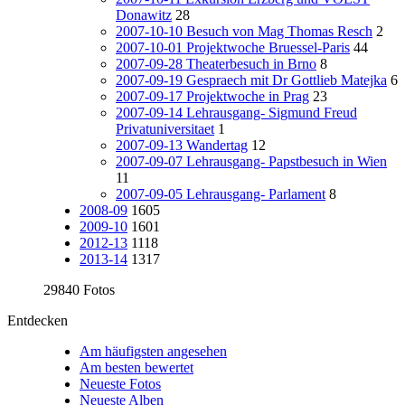
Donawitz
28
2007-10-10 Besuch von Mag Thomas Resch
2
2007-10-01 Projektwoche Bruessel-Paris
44
2007-09-28 Theaterbesuch in Brno
8
2007-09-19 Gespraech mit Dr Gottlieb Matejka
6
2007-09-17 Projektwoche in Prag
23
2007-09-14 Lehrausgang- Sigmund Freud
Privatuniversitaet
1
2007-09-13 Wandertag
12
2007-09-07 Lehrausgang- Papstbesuch in Wien
11
2007-09-05 Lehrausgang- Parlament
8
2008-09
1605
2009-10
1601
2012-13
1118
2013-14
1317
29840 Fotos
Entdecken
Am häufigsten angesehen
Am besten bewertet
Neueste Fotos
Neueste Alben