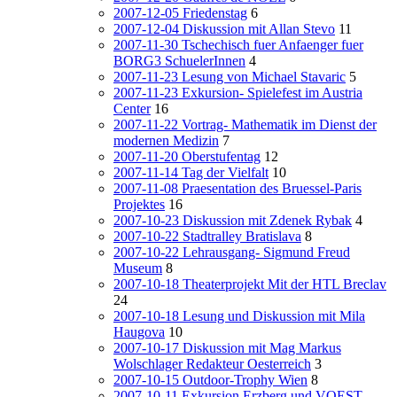
2007-12-05 Friedenstag
6
2007-12-04 Diskussion mit Allan Stevo
11
2007-11-30 Tschechisch fuer Anfaenger fuer
BORG3 SchuelerInnen
4
2007-11-23 Lesung von Michael Stavaric
5
2007-11-23 Exkursion- Spielefest im Austria
Center
16
2007-11-22 Vortrag- Mathematik im Dienst der
modernen Medizin
7
2007-11-20 Oberstufentag
12
2007-11-14 Tag der Vielfalt
10
2007-11-08 Praesentation des Bruessel-Paris
Projektes
16
2007-10-23 Diskussion mit Zdenek Rybak
4
2007-10-22 Stadtralley Bratislava
8
2007-10-22 Lehrausgang- Sigmund Freud
Museum
8
2007-10-18 Theaterprojekt Mit der HTL Breclav
24
2007-10-18 Lesung und Diskussion mit Mila
Haugova
10
2007-10-17 Diskussion mit Mag Markus
Wolschlager Redakteur Oesterreich
3
2007-10-15 Outdoor-Trophy Wien
8
2007-10-11 Exkursion Erzberg und VOEST