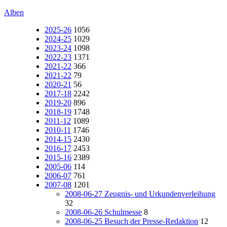
Alben
2025-26
1056
2024-25
1029
2023-24
1098
2022-23
1371
2021-22
366
2021-22
79
2020-21
56
2017-18
2242
2019-20
896
2018-19
1748
2011-12
1089
2010-11
1746
2014-15
2430
2016-17
2453
2015-16
2389
2005-06
114
2006-07
761
2007-08
1201
2008-06-27 Zeugnis- und Urkundenverleihung
32
2008-06-26 Schulmesse
8
2008-06-25 Besuch der Presse-Redaktion
12