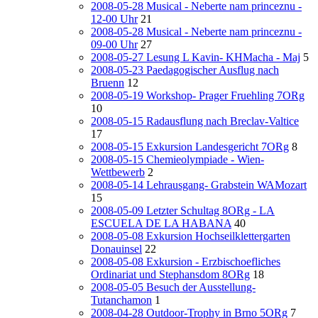
2008-05-28 Musical - Neberte nam princeznu -
12-00 Uhr
21
2008-05-28 Musical - Neberte nam princeznu -
09-00 Uhr
27
2008-05-27 Lesung L Kavin- KHMacha - Maj
5
2008-05-23 Paedagogischer Ausflug nach
Bruenn
12
2008-05-19 Workshop- Prager Fruehling 7ORg
10
2008-05-15 Radausflung nach Breclav-Valtice
17
2008-05-15 Exkursion Landesgericht 7ORg
8
2008-05-15 Chemieolympiade - Wien-
Wettbewerb
2
2008-05-14 Lehrausgang- Grabstein WAMozart
15
2008-05-09 Letzter Schultag 8ORg - LA
ESCUELA DE LA HABANA
40
2008-05-08 Exkursion Hochseilklettergarten
Donauinsel
22
2008-05-08 Exkursion - Erzbischoefliches
Ordinariat und Stephansdom 8ORg
18
2008-05-05 Besuch der Ausstellung-
Tutanchamon
1
2008-04-28 Outdoor-Trophy in Brno 5ORg
7