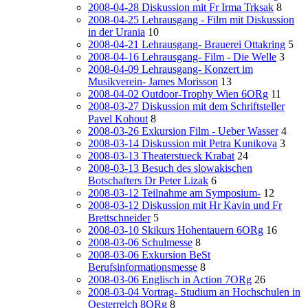
2008-04-28 Diskussion mit Fr Irma Trksak
8
2008-04-25 Lehrausgang - Film mit Diskussion
in der Urania
10
2008-04-21 Lehrausgang- Brauerei Ottakring
5
2008-04-16 Lehrausgang- Film - Die Welle
3
2008-04-09 Lehrausgang- Konzert im
Musikverein- James Morisson
13
2008-04-02 Outdoor-Trophy Wien 6ORg
11
2008-03-27 Diskussion mit dem Schriftsteller
Pavel Kohout
8
2008-03-26 Exkursion Film - Ueber Wasser
4
2008-03-14 Diskussion mit Petra Kunikova
3
2008-03-13 Theaterstueck Krabat
24
2008-03-13 Besuch des slowakischen
Botschafters Dr Peter Lizak
6
2008-03-12 Teilnahme am Symposium-
12
2008-03-12 Diskussion mit Hr Kavin und Fr
Brettschneider
5
2008-03-10 Skikurs Hohentauern 6ORg
16
2008-03-06 Schulmesse
8
2008-03-06 Exkursion BeSt
Berufsinformationsmesse
8
2008-03-06 Englisch in Action 7ORg
26
2008-03-04 Vortrag- Studium an Hochschulen in
Oesterreich 8ORg
8