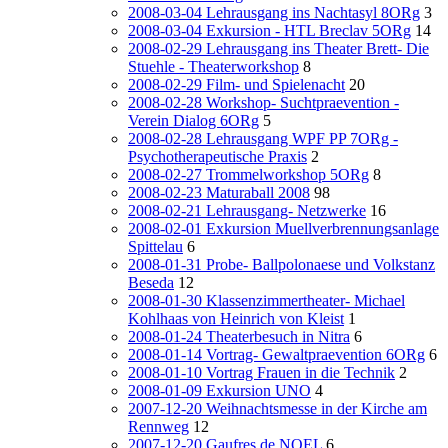
2008-03-04 Lehrausgang ins Nachtasyl 8ORg
3
2008-03-04 Exkursion - HTL Breclav 5ORg
14
2008-02-29 Lehrausgang ins Theater Brett- Die
Stuehle - Theaterworkshop
8
2008-02-29 Film- und Spielenacht
20
2008-02-28 Workshop- Suchtpraevention -
Verein Dialog 6ORg
5
2008-02-28 Lehrausgang WPF PP 7ORg -
Psychotherapeutische Praxis
2
2008-02-27 Trommelworkshop 5ORg
8
2008-02-23 Maturaball 2008
98
2008-02-21 Lehrausgang- Netzwerke
16
2008-02-01 Exkursion Muellverbrennungsanlage
Spittelau
6
2008-01-31 Probe- Ballpolonaese und Volkstanz
Beseda
12
2008-01-30 Klassenzimmertheater- Michael
Kohlhaas von Heinrich von Kleist
1
2008-01-24 Theaterbesuch in Nitra
6
2008-01-14 Vortrag- Gewaltpraevention 6ORg
6
2008-01-10 Vortrag Frauen in die Technik
2
2008-01-09 Exkursion UNO
4
2007-12-20 Weihnachtsmesse in der Kirche am
Rennweg
12
2007-12-20 Gaufres de NOEL
6